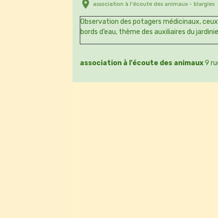
association à l'écoute des animaux - blargies
Observation des potagers médicinaux, ceux
bords d’eau, thème des auxiliaires du jardini
association à l'écoute des animaux
9 ru