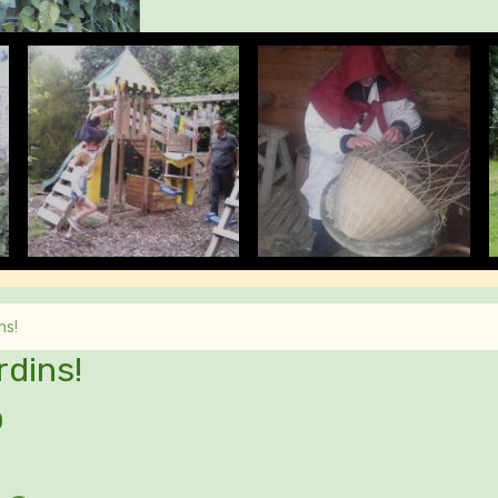
les jeux pour enfants
ns!
dins!
0