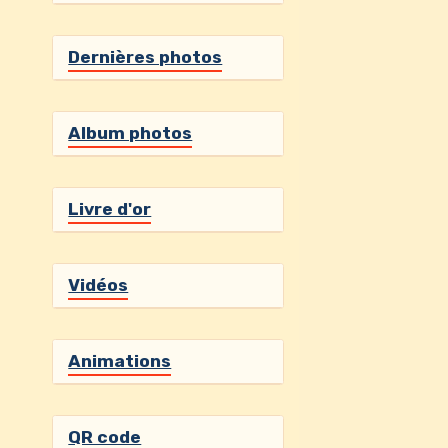
Livre d'or
Vidéos
Animations
QR code
page facebook de l'association A l'Ecoute 
https://www.facebook.com/ecoutenature