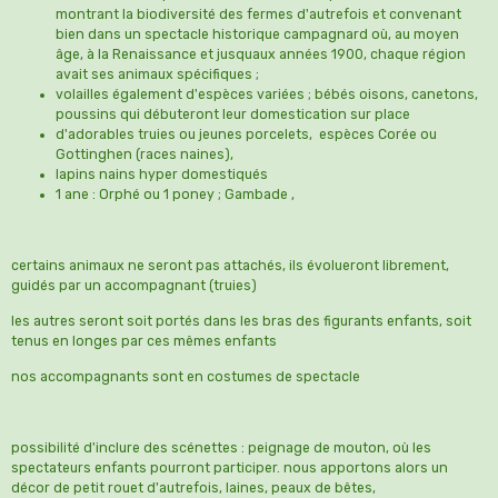
montrant la biodiversité des fermes d'autrefois et convenant
bien dans un spectacle historique campagnard où, au moyen
âge, à la Renaissance et jusquaux années 1900, chaque région
avait ses animaux spécifiques ;
volailles également d'espèces variées ; bébés oisons, canetons,
poussins qui débuteront leur domestication sur place
d'adorables truies ou jeunes porcelets, espèces Corée ou
Gottinghen (races naines),
lapins nains hyper domestiqués
1 ane : Orphé ou 1 poney ; Gambade ,
certains animaux ne seront pas attachés, ils évolueront librement,
guidés par un accompagnant (truies)
les autres seront soit portés dans les bras des figurants enfants, soit
tenus en longes par ces mêmes enfants
nos accompagnants sont en costumes de spectacle
possibilité d'inclure des scénettes : peignage de mouton, où les
spectateurs enfants pourront participer. nous apportons alors un
décor de petit rouet d'autrefois, laines, peaux de bêtes,